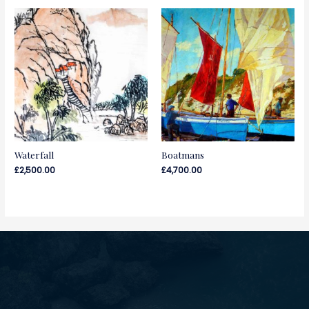
Waterfall
Boatmans
£
2,500.00
£
4,700.00