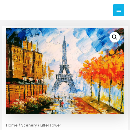
Home
/
Scenery
/ Eiffel Tower